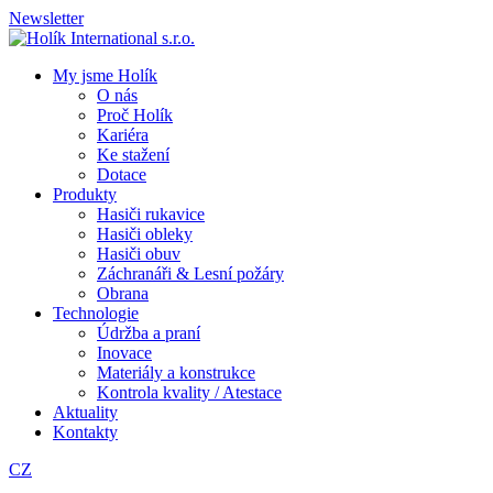
Newsletter
My jsme Holík
O nás
Proč Holík
Kariéra
Ke stažení
Dotace
Produkty
Hasiči rukavice
Hasiči obleky
Hasiči obuv
Záchranáři & Lesní požáry
Obrana
Technologie
Údržba a praní
Inovace
Materiály a konstrukce
Kontrola kvality / Atestace
Aktuality
Kontakty
CZ