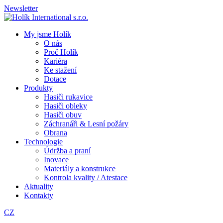
Newsletter
My jsme Holík
O nás
Proč Holík
Kariéra
Ke stažení
Dotace
Produkty
Hasiči rukavice
Hasiči obleky
Hasiči obuv
Záchranáři & Lesní požáry
Obrana
Technologie
Údržba a praní
Inovace
Materiály a konstrukce
Kontrola kvality / Atestace
Aktuality
Kontakty
CZ