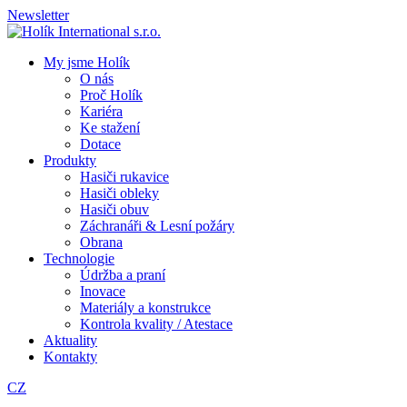
Newsletter
My jsme Holík
O nás
Proč Holík
Kariéra
Ke stažení
Dotace
Produkty
Hasiči rukavice
Hasiči obleky
Hasiči obuv
Záchranáři & Lesní požáry
Obrana
Technologie
Údržba a praní
Inovace
Materiály a konstrukce
Kontrola kvality / Atestace
Aktuality
Kontakty
CZ