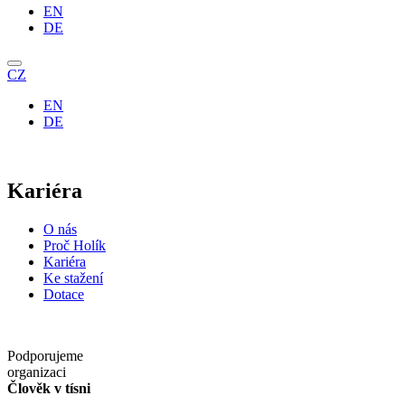
EN
DE
CZ
EN
DE
Kariéra
O nás
Proč Holík
Kariéra
Ke stažení
Dotace
Podporujeme
organizaci
Člověk v tísni