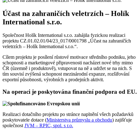
Účast na zahraničích veletrzích – Holík
International s.r.o.
Společnost Holík International s.r.o. zahájila fyzickou realizaci
projektu CZ.01.02.01/04/23_017/0001798 „Účast na zahraničích
veletrzích – Holík International s.r.o.“.
Cílem projektu je posílení růstové motivace středního podniku, jeho
schopnosti a marketingové připravenosti nacházet nové trhy mimo
ČR (územně i produktově), vstupovat na ně a udržet se na nich. S
tím souvisí zvýšená schopnost mezinárodní expanze, rozšiřování
exportní působnosti, výrobních a prodejních aktivit.
Na operaci je poskytována finanční podpora od EU.
Realizaci dotačního projektu po stránce naplnění všech požadavků
poskytovatele dotace (
Ministerstva průmyslu a obchodu
) zajišťuje
společnost
JVM – RPIC, spol. s r.o.