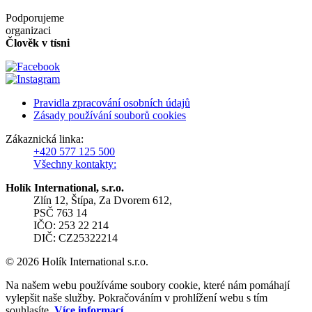
Podporujeme
organizaci
Člověk v tísni
Pravidla zpracování osobních údajů
Zásady používání souborů cookies
Zákaznická linka:
+420 577 125 500
Všechny kontakty:
Holík International, s.r.o.
Zlín 12, Štípa, Za Dvorem 612,
PSČ 763 14
IČO: 253 22 214
DIČ: CZ25322214
© 2026 Holík International s.r.o.
Na našem webu používáme soubory cookie, které nám pomáhají
vylepšit naše služby. Pokračováním v prohlížení webu s tím
souhlasíte.
Více informací