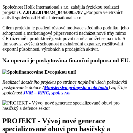
Společnost Holík International s.r.o. zahájila fyzickou realizaci
projektu
CZ.01.02.01/04/24_044/0005787
„Podpora veletržních
aktivit společnosti Holík International s.r.o.“.
Cílem projektu je posílení růstové motivace středního podniku, jeho
schopnosti a marketingové připravenosti nacházet nové trhy mimo
ČR (územně i produktově), vstupovat na ně a udržet se na nich. S
tím souvisí zvýšená schopnost mezinárodní expanze, rozšiřování
exportní působnosti, výrobních a prodejních aktivit.
Na operaci je poskytována finanční podpora od EU.
Realizaci dotačního projektu po stránce naplnění všech požadavků
poskytovatele dotace (
Ministerstva průmyslu a obchodu
) zajišťuje
společnost
JVM – RPIC, spol. s r.o.
PROJEKT - Vývoj nové generace
specializované obuvi pro hasičský a