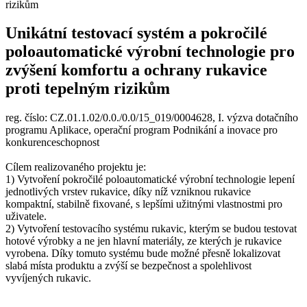
Unikátní testovací systém a pokročilé
poloautomatické výrobní technologie pro
zvýšení komfortu a ochrany rukavice
proti tepelným rizikům
reg. číslo: CZ.01.1.02/0.0./0.0/15_019/0004628, I. výzva dotačního
programu Aplikace, operační program Podnikání a inovace pro
konkurenceschopnost
Cílem realizovaného projektu je:
1) Vytvoření pokročilé poloautomatické výrobní technologie lepení
jednotlivých vrstev rukavice, díky níž vzniknou rukavice
kompaktní, stabilně fixované, s lepšími užitnými vlastnostmi pro
uživatele.
2) Vytvoření testovacího systému rukavic, kterým se budou testovat
hotové výrobky a ne jen hlavní materiály, ze kterých je rukavice
vyrobena. Díky tomuto systému bude možné přesně lokalizovat
slabá místa produktu a zvýší se bezpečnost a spolehlivost
vyvíjených rukavic.