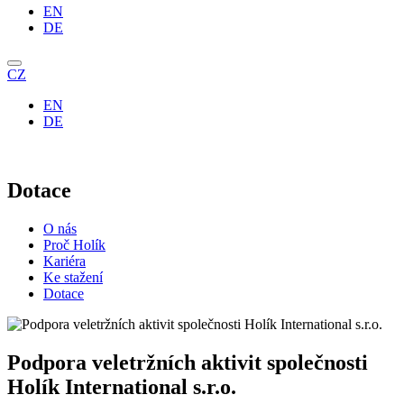
EN
DE
CZ
EN
DE
Dotace
O nás
Proč Holík
Kariéra
Ke stažení
Dotace
Podpora veletržních aktivit společnosti
Holík International s.r.o.