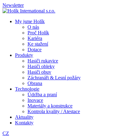
Newsletter
My jsme Holík
O nás
Proč Holík
Kariéra
Ke stažení
Dotace
Produkty
Hasiči rukavice
Hasiči obleky
Hasiči obuv
Záchranáři & Lesní požáry
Obrana
Technologie
Údržba a praní
Inovace
Materiály a konstrukce
Kontrola kvality / Atestace
Aktuality
Kontakty
CZ