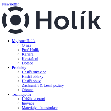
Newsletter
My jsme Holík
O nás
Proč Holík
Kariéra
Ke stažení
Dotace
Produkty
Hasiči rukavice
Hasiči obleky
Hasiči obuv
Záchranáři & Lesní požáry
Obrana
Technologie
Údržba a praní
Inovace
Materiály a konstrukce