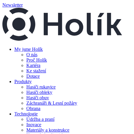
Newsletter
My jsme Holík
O nás
Proč Holík
Kariéra
Ke stažení
Dotace
Produkty
Hasiči rukavice
Hasiči obleky
Hasiči obuv
Záchranáři & Lesní požáry
Obrana
Technologie
Údržba a praní
Inovace
Materiály a konstrukce