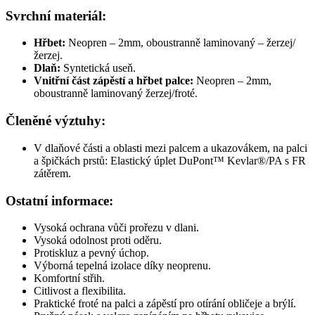
Svrchní materiál:
Hřbet:
Neopren – 2mm, oboustranně laminovaný – žerzej/
žerzej.
Dlaň:
Syntetická useň.
Vnitřní část zápěstí a hřbet palce:
Neopren – 2mm,
oboustranně laminovaný žerzej/froté.
Členěné výztuhy:
V dlaňové části a oblasti mezi palcem a ukazovákem, na palci
a špičkách prstů: Elastický úplet DuPont™ Kevlar®/PA s FR
zátěrem.
Ostatní informace:
Vysoká ochrana vůči prořezu v dlani.
Vysoká odolnost proti oděru.
Protiskluz a pevný úchop.
Výborná tepelná izolace díky neoprenu.
Komfortní střih.
Citlivost a flexibilita.
Praktické froté na palci a zápěstí pro otírání obličeje a brýlí.