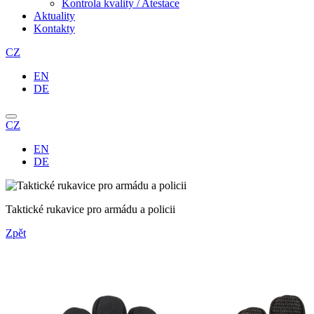
Kontrola kvality / Atestace
Aktuality
Kontakty
CZ
EN
DE
CZ
EN
DE
Taktické rukavice pro armádu a policii
Zpět