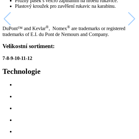
Pružný pásek s velcro zapínáním na hřbetu rukavice.
Plastový kroužek pro zavěšení rukavic na karabinu.
®
®
DuPont™ and Kevlar
, Nomex
are trademarks or registered
trademarks of E.I. du Pont de Nemours and Company.
Velikostní sortiment:
7-8-9-10-11-12
Technologie