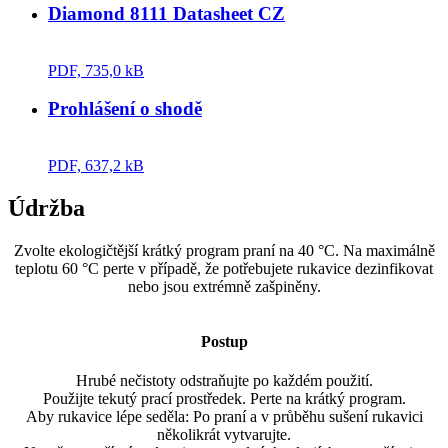
Diamond 8111 Datasheet CZ
PDF, 735,0 kB
Prohlášení o shodě
PDF, 637,2 kB
Údržba
Zvolte ekologičtější krátký program praní na 40 °C. Na maximálně
teplotu 60 °C perte v případě, že potřebujete rukavice dezinfikovat
nebo jsou extrémně zašpiněny.
Postup
Hrubé nečistoty odstraňujte po každém použití.
Použijte tekutý prací prostředek. Perte na krátký program.
Aby rukavice lépe seděla: Po praní a v průběhu sušení rukavici
několikrát vytvarujte.