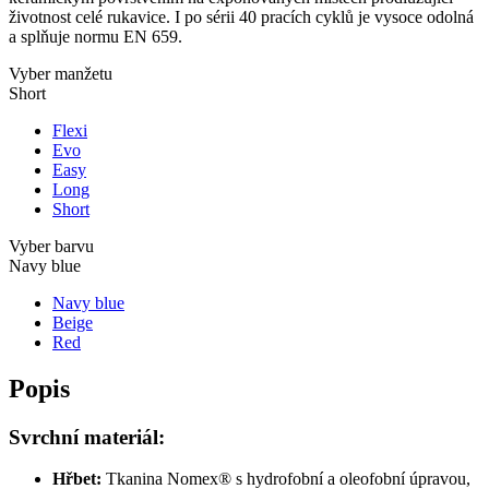
životnost celé rukavice. I po sérii 40 pracích cyklů je vysoce odolná
a splňuje normu EN 659.
Vyber manžetu
Short
Flexi
Evo
Easy
Long
Short
Vyber barvu
Navy blue
Navy blue
Beige
Red
Popis
Svrchní materiál:
Hřbet:
Tkanina Nomex
®
s hydrofobní a oleofobní úpravou,