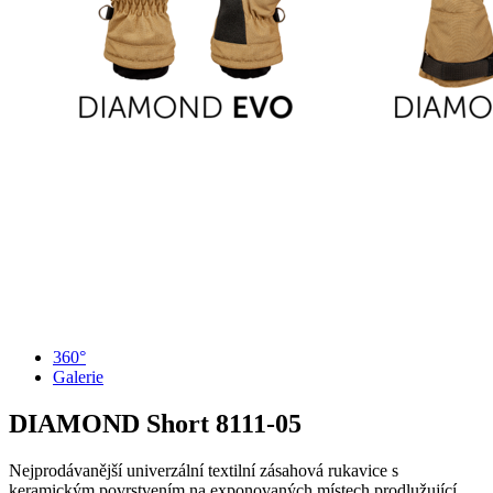
360°
Galerie
DIAMOND Short
8111-05
Nejprodávanější univerzální textilní zásahová rukavice s
keramickým povrstvením na exponovaných místech prodlužující