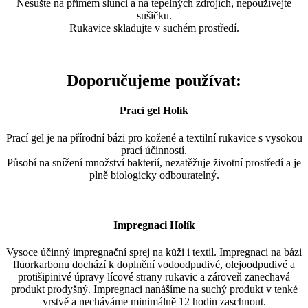
Nesušte na přímém slunci a na tepelných zdrojích, nepoužívejte
sušičku.
Rukavice skladujte v suchém prostředí.
Doporučujeme používat:
Prací gel Holík
Prací gel je na přírodní bázi pro kožené a textilní rukavice s vysokou
prací účinností.
Působí na snížení množství bakterií, nezatěžuje životní prostředí a je
plně biologicky odbouratelný.
Impregnaci Holík
Vysoce účinný impregnační sprej na kůži i textil. Impregnaci na bázi
fluorkarbonu dochází k doplnění vodoodpudivé, olejoodpudivé a
protišipinivé úpravy lícové strany rukavic a zároveň zanechavá
produkt prodyšný. Impregnaci nanášíme na suchý produkt v tenké
vrstvě a necháváme minimálně 12 hodin zaschnout.