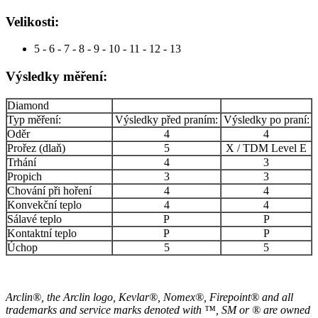
Velikosti:
5 - 6 - 7 - 8 - 9 - 10 - 11 - 12 - 13
Výsledky měření:
Diamond
Typ měření:
Výsledky před praním:
Výsledky po praní:
Oděr
4
4
Prořez (dlaň)
5
X / TDM Level E
Trhání
4
3
Propich
3
3
Chování při hoření
4
4
Konvekční teplo
4
4
Sálavé teplo
P
P
Kontaktní teplo
P
P
Úchop
5
5
Arclin®, the Arclin logo, Kevlar®, Nomex®, Firepoint® and all
trademarks and service marks denoted with ™, SM or ® are owned