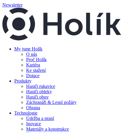
Newsletter
My jsme Holík
O nás
Proč Holík
Kariéra
Ke stažení
Dotace
Produkty
Hasiči rukavice
Hasiči obleky
Hasiči obuv
Záchranáři & Lesní požáry
Obrana
Technologie
Údržba a praní
Inovace
Materiály a konstrukce