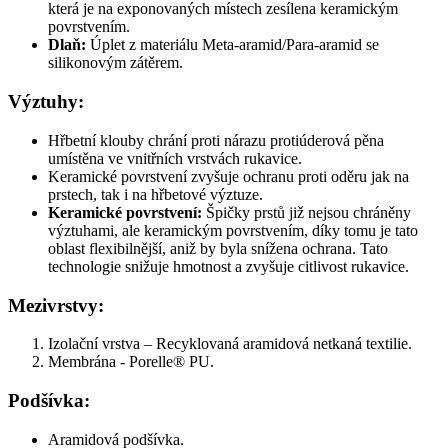
která je na exponovaných místech zesílena keramickým
povrstvením.
Dlaň:
Úplet z materiálu Meta-aramid/Para-aramid se
silikonovým zátěrem.
Výztuhy:
Hřbetní klouby chrání proti nárazu protiúderová pěna
umístěna ve vnitřních vrstvách rukavice.
Keramické povrstvení zvyšuje ochranu proti oděru jak na
prstech, tak i na hřbetové výztuze.
Keramické povrstvení:
Špičky prstů již nejsou chráněny
výztuhami, ale keramickým povrstvením, díky tomu je tato
oblast flexibilnější, aniž by byla snížena ochrana. Tato
technologie snižuje hmotnost a zvyšuje citlivost rukavice.
Mezivrstvy:
Izolační vrstva – Recyklovaná aramidová netkaná textilie.
Membrána - Porelle® PU.
Podšívka:
Aramidová podšívka.