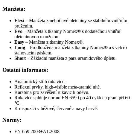
Manžeta:
Flexi
– Manžeta z nehořlavé pleteniny se stabilním vnitřním
pružením.
Evo
– Manžeta z tkaniny Nomex
®
s dodatečnou vnitřní
pleteninovou manžetou.
Easy
– Manžeta z tkaniny Nomex
®.
Long
– Prodloužená manžeta z tkaniny Nomex
®
a s velcro
stahovacím páskem.
Short
– Základní manžeta z para-aramidového úpletu.
Ostatní informace:
Anatomický střih rukavice.
Reflexní prvky, high-visible meta-aramid nitě.
Karabina pro zavěšení rukavic k oděvu.
Rukavice splňuje normu EN 659 i po 40 cyklech praní při 60
°C.
K dispozici v béžové, červené a navy barvě.
Normy:
EN 659:2003+A1:2008