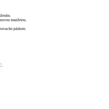
užením.
ninovou manžetou.
tahovacím páskem.
C.