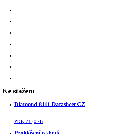
Ke stažení
Diamond 8111 Datasheet CZ
PDF, 735,0 kB
Prohlášení o shodě