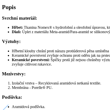
Popis
Svrchní materiál:
Hřbet:
Tkanina Nomex
®
s hydrofobní a oleofobní úpravou, k
Dlaň:
Úplet z materiálu Meta-aramid/Para-aramid se silikonov
Výztuhy:
Hřbetní klouby chrání proti nárazu protiúderová pěna umístěna 
Keramické povrstvení zvyšuje ochranu proti oděru jak na prstec
Keramické povrstvení:
Špičky prstů již nejsou chráněny výztu
zvyšuje citlivost rukavice.
Mezivrstvy:
Izolační vrstva – Recyklovaná aramidová netkaná textilie.
Membrána - Porelle® PU.
Podšívka:
Aramidová podšívka.