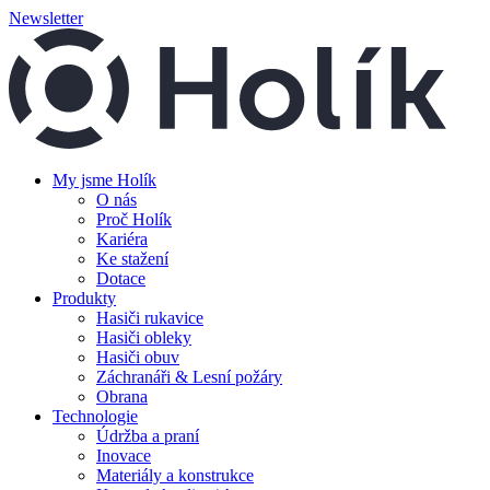
Newsletter
My jsme Holík
O nás
Proč Holík
Kariéra
Ke stažení
Dotace
Produkty
Hasiči rukavice
Hasiči obleky
Hasiči obuv
Záchranáři & Lesní požáry
Obrana
Technologie
Údržba a praní
Inovace
Materiály a konstrukce