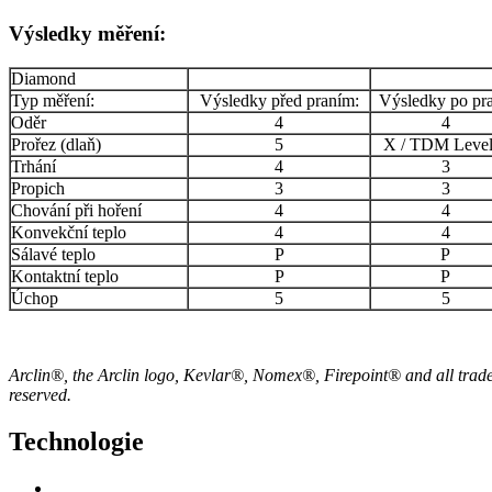
Výsledky měření:
Diamond
Typ měření:
Výsledky před praním:
Výsledky po pra
Oděr
4
4
Prořez (dlaň)
5
X / TDM Level
Trhání
4
3
Propich
3
3
Chování při hoření
4
4
Konvekční teplo
4
4
Sálavé teplo
P
P
Kontaktní teplo
P
P
Úchop
5
5
Arclin®, the Arclin logo, Kevlar®, Nomex®, Firepoint® and all tradem
reserved.
Technologie