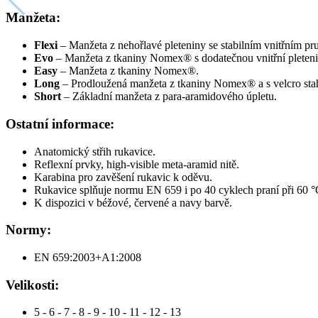
Manžeta:
Flexi
– Manžeta z nehořlavé pleteniny se stabilním vnitřním pr
Evo
– Manžeta z tkaniny Nomex
®
s dodatečnou vnitřní plete
Easy
– Manžeta z tkaniny Nomex
®.
Long
– Prodloužená manžeta z tkaniny Nomex
®
a s velcro s
Short
– Základní manžeta z para-aramidového úpletu.
Ostatní informace:
Anatomický střih rukavice.
Reflexní prvky, high-visible meta-aramid nitě.
Karabina pro zavěšení rukavic k oděvu.
Rukavice splňuje normu EN 659 i po 40 cyklech praní při 60 °
K dispozici v béžové, červené a navy barvě.
Normy:
EN 659:2003+A1:2008
Velikosti:
5 - 6 - 7 - 8 - 9 - 10 - 11 - 12 - 13