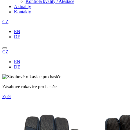
Kontrola kvality / Atestace
Aktuality
Kontakty
CZ
EN
DE
CZ
EN
DE
Zásahové rukavice pro hasiče
Zpět