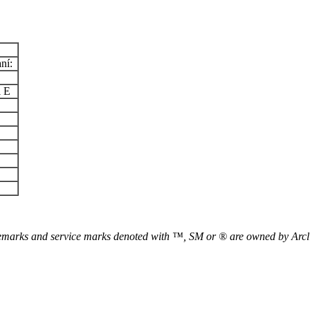
ní:
 E
arks and service marks denoted with ™, SM or ® are owned by Arclin an