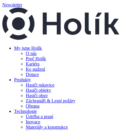
Newsletter
My jsme Holík
O nás
Proč Holík
Kariéra
Ke stažení
Dotace
Produkty
Hasiči rukavice
Hasiči obleky
Hasiči obuv
Záchranáři & Lesní požáry
Obrana
Technologie
Údržba a praní
Inovace
Materiály a konstrukce