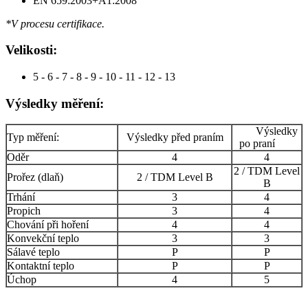
EN 659:2003+A1:2008
*V procesu certifikace.
Velikosti:
5 - 6 - 7 - 8 - 9 - 10 - 11 - 12 - 13
Výsledky měření:
Výsledky
Typ měření:
Výsledky před praním
po praní
Oděr
4
4
2 / TDM Level
Prořez (dlaň)
2 / TDM Level B
B
Trhání
3
4
Propich
3
4
Chování při hoření
4
4
Konvekční teplo
3
3
Sálavé teplo
P
P
Kontaktní teplo
P
P
Úchop
4
5