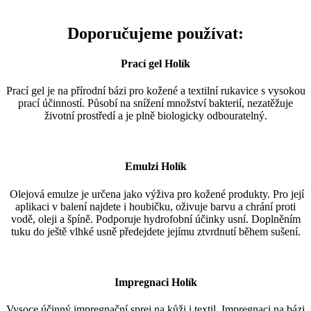
Doporučujeme používat:
Prací gel Holík
Prací gel je na přírodní bázi pro kožené a textilní rukavice s vysokou
prací účinností. Působí na snížení množství bakterií, nezatěžuje
životní prostředí a je plně biologicky odbouratelný.
Emulzi Holík
Olejová emulze je určena jako výživa pro kožené produkty. Pro její
aplikaci v balení najdete i houbičku, oživuje barvu a chrání proti
vodě, oleji a špíně. Podporuje hydrofobní účinky usní. Doplněním
tuku do ještě vlhké usně předejdete jejímu ztvrdnutí během sušení.
Impregnaci Holík
Vysoce účinný impregnační sprej na kůži i textil. Impregnaci na bázi