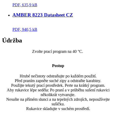
PDF, 635,9 kB
AMBER 8223 Datasheet CZ
PDF, 940,5 kB
Údržba
Zvolte prací program na 40 °C.
Postup
Hrubé nečistoty odstraňujte po každém použití.
Před praním zapněte suché zipy a odstraňte karabiny.
Použijte tekutý prací prostředek. Perte na krátký program.
Aby rukavice lépe seděla: Po praní a v průběhu sušení rukavici
několikrát vytvarujte.
Nesušte na přímém slunci a na tepelných zdrojích, nepoužívejte
sušičku.
Rukavice skladujte v suchém prostředí.