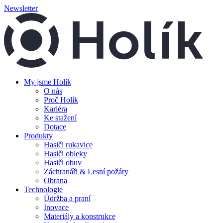
Newsletter
My jsme Holík
O nás
Proč Holík
Kariéra
Ke stažení
Dotace
Produkty
Hasiči rukavice
Hasiči obleky
Hasiči obuv
Záchranáři & Lesní požáry
Obrana
Technologie
Údržba a praní
Inovace
Materiály a konstrukce