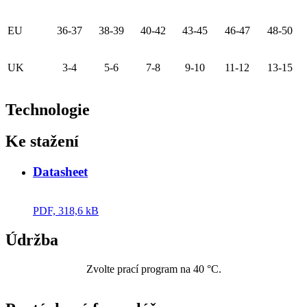
EU
36-37
38-39
40-42
43-45
46-47
48-50
UK
3-4
5-6
7-8
9-10
11-12
13-15
Technologie
Ke stažení
Datasheet
PDF, 318,6 kB
Údržba
Zvolte prací program na 40 °C.