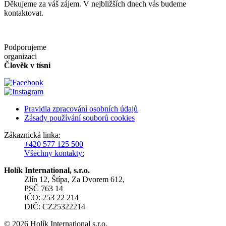
Děkujeme za váš zájem. V nejbližších dnech vás budeme
kontaktovat.
Podporujeme
organizaci
Člověk v tísni
Pravidla zpracování osobních údajů
Zásady používání souborů cookies
Zákaznická linka:
+420 577 125 500
Všechny kontakty:
Holík International, s.r.o.
Zlín 12, Štípa, Za Dvorem 612,
PSČ 763 14
IČO: 253 22 214
DIČ: CZ25322214
© 2026 Holík International s.r.o.