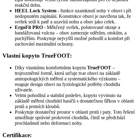
reakční dobu.
HEEL Lock System
- funkce uzamknutí nohy v obuvi i při
nedopnutém zapínání. Konstrukce obuvi je navržena tak, že
svršek sedí k patě a uzavírá nohu a obuv jako celek.
ErgoFit PRO
- Měkčený svršek, polstrované okraje a
bandážovaná vulcna – obuv zamezuje oděrům, otokům, a
puchýřům. Poskytuje nejvyšší možné pohodlí a komfort při
zachování maximální ochrany.
Vlastní kopyto TrueFOOT:
Díky vlastnímu komfortnímu kopytu
TrueFOOT
–
trojrozměrné formě, která určuje tvar obuvi na základě
antropologických měření a systematického výzkumu –
reaguje design obuvi na fyziologické potřeby chodidla
uživatele.
Velmi pohodlná a stabilní podešev, kopyto vyvinuto na
základě měření chodidel hasičů s dostatečnou šířkou v oblasti
prstů a prstních kloubů.
Poskytuje dostatečný prostor v oblasti prstů i paty. Toto řešení
umožňuje správné prokrvení chodidla, čímž se předchází
prochladnutí nebo deformaci nohy.
Certifikace: