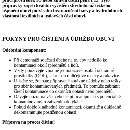
prací prostředek F5 nebo aktivní čistící pěna F15. Tyto
přípravky zajistí kvalitní vyčištění středního až těžkého
ušpinění obuvi po zásahu bez narušení barvy a hydrofobních
vlastností textilních a usňových částí obuvi.
POKYNY PRO ČIŠTĚNÍ A ÚDRŽBU OBUVI
Odebrání komponent:
Při demontáži součástí dbejte na to, aby nedošlo ke
kontaminaci okolí (předmětů a lidí).
Vždy používejte vhodné jednorázové osobní ochranné
prostředky (OOP), jako jsou obličejové masky a rukavice.
Ujistěte se, že máte připravené správné nádoby nebo tašky
pro sběr kontaminovaných předmětů. To pomůže zabránit
šíření kontaminace do okolních oblastí nebo předmětů.
Dávejte pozor na vše, čeho se při manipulaci s potenciálně
kontaminovaným zařízením dotýkáte.
Pokud dojde k náhodné kontaminaci, okamžitě a důkladně
dekontaminujte postiženou oblast!
Příprava na proces čištění: