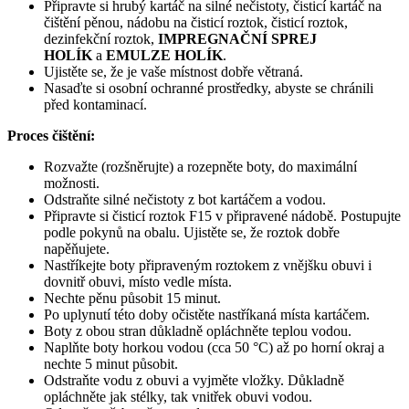
Připravte si hrubý kartáč na silné nečistoty, čisticí kartáč na
čištění pěnou, nádobu na čisticí roztok, čisticí roztok,
dezinfekční roztok,
IMPREGNAČNÍ SPREJ
HOLÍK
a
EMULZE HOLÍK
.
Ujistěte se, že je vaše místnost dobře větraná.
Nasaďte si osobní ochranné prostředky, abyste se chránili
před kontaminací.
Proces čištění:
Rozvažte (rozšněrujte) a rozepněte boty, do maximální
možnosti.
Odstraňte silné nečistoty z bot kartáčem a vodou.
Připravte si čisticí roztok F15 v připravené nádobě. Postupujte
podle pokynů na obalu. Ujistěte se, že roztok dobře
napěňujete.
Nastříkejte boty připraveným roztokem z vnějšku obuvi i
dovnitř obuvi, místo vedle místa.
Nechte pěnu působit 15 minut.
Po uplynutí této doby očistěte nastříkaná místa kartáčem.
Boty z obou stran důkladně opláchněte teplou vodou.
Naplňte boty horkou vodou (cca 50 °C) až po horní okraj a
nechte 5 minut působit.
Odstraňte vodu z obuvi a vyjměte vložky. Důkladně
opláchněte jak stélky, tak vnitřek obuvi vodou.