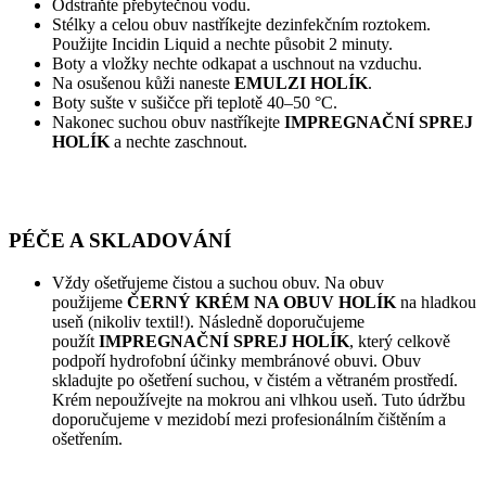
Odstraňte přebytečnou vodu.
Stélky a celou obuv nastříkejte dezinfekčním roztokem.
Použijte Incidin Liquid a nechte působit 2 minuty.
Boty a vložky nechte odkapat a uschnout na vzduchu.
Na osušenou kůži naneste
EMULZI HOLÍK
.
Boty sušte v sušičce při teplotě 40–50 °C.
Nakonec suchou obuv nastříkejte
IMPREGNAČNÍ SPREJ
HOLÍK
a nechte zaschnout.
PÉČE A SKLADOVÁNÍ
Vždy ošetřujeme čistou a suchou obuv. Na obuv
použijeme
ČERNÝ KRÉM NA OBUV HOLÍK
na hladkou
useň (nikoliv textil!). Následně doporučujeme
použít
IMPREGNAČNÍ SPREJ HOLÍK
, který celkově
podpoří hydrofobní účinky membránové obuvi. Obuv
skladujte po ošetření suchou, v čistém a větraném prostředí.
Krém nepoužívejte na mokrou ani vlhkou useň. Tuto údržbu
doporučujeme v mezidobí mezi profesionálním čištěním a
ošetřením.