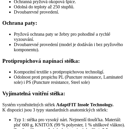
Ochranná pryžová okopová špice.
Odolná do teploty až 250 stupňů.
Dvoubarevné provedení.
Ochrana paty:
Pryžová ochrana paty
se žebry pro pohodlné a rychlé
vyzouvání.
Dvoubarevné provedení (model je dodáván i bez pryžového
komponentu).
Protipropichová napínací stélka:
Kompozitní textilie s protipropichovou technoligí.
Odolnost proti propichu PL (Puncture resistance, Laminated
sole) i PS (Puncture resistance, Steel sole)
Vyjímatelná vnitřní stélka:
Systém vyměnitelných stélek
AdaptFIT Insole Technology.
K dispozici jsou 3 typy standardních anatomických stélek:
Typ 1: stélka pro vysoký nárt. Nejmenší tloušťka. Materiál:
plsť 600 g, KNITOX (99 % polyester, 1 % uhlíkové vlákno).