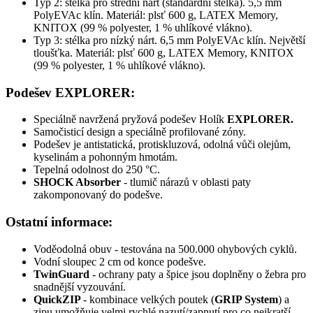
Typ 2: stélka pro střední nárt (standardní stélka). 5,5 mm
PolyEVAc klín. Materiál: plsť 600 g, LATEX Memory,
KNITOX (99 % polyester, 1 % uhlíkové vlákno).
Typ 3: stélka pro nízký nárt. 6,5 mm PolyEVAc klín. Největší
tloušťka. Materiál: plsť 600 g, LATEX Memory, KNITOX
(99 % polyester, 1 % uhlíkové vlákno).
Podešev EXPLORER:
Speciálně navržená pryžová podešev Holík
EXPLORER.
Samočisticí design a
speciálně profilované zóny.
Podešev je antistatická, protiskluzová, odolná vůči olejům,
kyselinám a pohonným hmotám.
Tepelná odolnost do 250 °C.
SHOCK Absorber
- tlumič nárazů v oblasti paty
zakomponovaný do podešve.
Ostatní informace:
Voděodolná obuv - testována na 500.000 ohybových cyklů.
Vodní sloupec 2 cm od konce podešve.
TwinGuard
- ochrany paty a špice jsou doplněny o žebra pro
snadnější vyzouvání.
QuickZIP
- kombinace velkých poutek (
GRIP System
) a
zipu umožňuje velmi rychlé nazutí/zapnutí pro co nejkratší