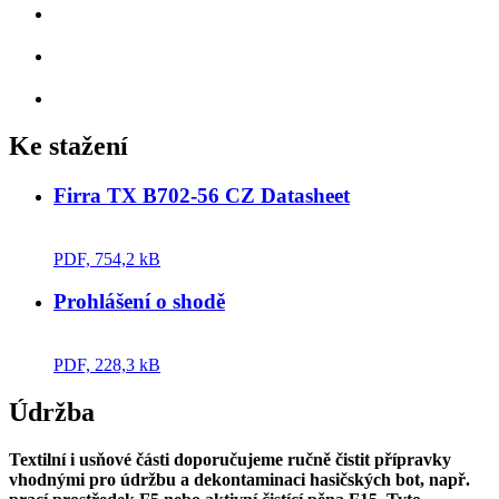
Ke stažení
Firra TX B702-56 CZ Datasheet
PDF, 754,2 kB
Prohlášení o shodě
PDF, 228,3 kB
Údržba
Textilní i usňové části doporučujeme ručně čistit přípravky
vhodnými pro údržbu a dekontaminaci hasičských bot, např.