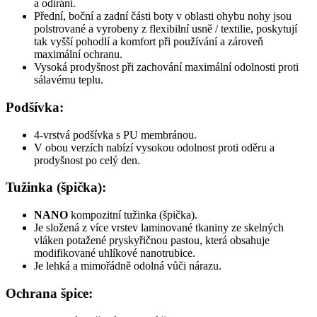
a odírání.
Přední, boční a zadní části boty v oblasti ohybu nohy jsou
polstrované a vyrobeny z flexibilní usně / textilie, poskytují
tak vyšší pohodlí a komfort při používání a zároveň
maximální ochranu.
Vysoká prodyšnost při zachování maximální odolnosti proti
sálavému teplu.
Podšívka:
4-vrstvá podšívka s PU membránou.
V obou verzích nabízí vysokou odolnost proti oděru a
prodyšnost po celý den.
Tužinka (špička):
NANO
kompozitní tužinka (špička).
Je složená z více vrstev laminované tkaniny ze skelných
vláken potažené pryskyřičnou pastou, která obsahuje
modifikované uhlíkové nanotrubice.
Je lehká a mimořádně odolná vůči nárazu.
Ochrana špice: