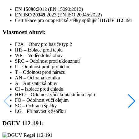
EN 15090
:2012 (EN 15090:2012)
EN ISO 20345
:2023 (EN ISO 20345:2022)
Certifikace pro ortopedické stélky splňující
DGUV 112-191
Vlastnosti obuvi:
F2A – Obuv pro hasiče typ 2
HI3 – Izolace proti teplu
WR – Voděodolná obuv
SRC – Odolnost proti uklouznutí
P – Odolnost proti propichu
T – Odolnost proti nárazu
AN – Ochrana kotníku
A – Antistatická obuv
CI – Izolace proti chladu
HRO – Odolnost vůči kontaktnímu teplu
FO – Odolnost vůči olejům
SC – Ochrana špičky
LG – Přilnavost k žebříku
DGUV 112-191: