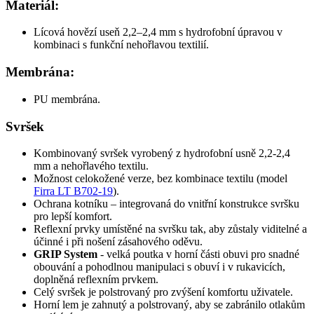
Materiál:
Lícová hovězí useň 2,2–2,4 mm s hydrofobní úpravou v
kombinaci s funkční nehořlavou textilií.
Membrána:
PU membrána.
Svršek
Kombinovaný svršek vyrobený z hydrofobní usně 2,2-2,4
mm a nehořlavého textilu.
Možnost celokožené verze, bez kombinace textilu (model
Firra LT B702-19
).
Ochrana kotníku – integrovaná do vnitřní konstrukce svršku
pro lepší komfort.
Reflexní prvky umístěné na svršku tak, aby zůstaly viditelné a
účinné i při nošení zásahového oděvu.
GRIP System
- velká poutka v horní části obuvi pro snadné
obouvání a pohodlnou manipulaci s obuví i v rukavicích,
doplněná reflexním prvkem.
Celý svršek je polstrovaný pro zvýšení komfortu uživatele.
Horní lem je zahnutý a polstrovaný, aby se zabránilo otlakům