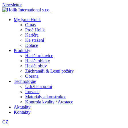
Newsletter
My jsme Holík
O nás
Proč Holík
Kariéra
Ke stažení
Dotace
Produkty
Hasiči rukavice
Hasiči obleky
Hasiči obuv
Záchranáři & Lesní požáry
Obrana
Technologie
Údržba a praní
Inovace
Materiály a konstrukce
Kontrola kvality / Atestace
Aktuality
Kontakty
CZ