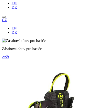
EN
DE
CZ
EN
DE
Zásahová obuv pro hasiče
Zpět