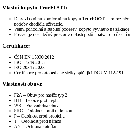
Vlastní kopyto TrueFOOT:
Díky vlastnímu komfortnímu kopytu
TrueFOOT
– trojrozměrn
potřeby chodidla uživatele.
Velmi pohodlná a stabilní podešev, kopyto vyvinuto na základě m
Poskytuje dostatečný prostor v oblasti prstů i paty. Toto řeše
Certifikace:
ČSN EN 15090:2012
ISO 17249:2013
ISO 20345:2023
Certifikace pro ortopedické stélky splňující DGUV 112-191.
Vlastnosti obuvi:
F2A – Obuv pro hasiče typ 2
HI3 – Izolace proti teplu
WR – Voděodolná obuv
SRC – Odolnost proti uklouznutí
P – Odolnost proti propichu
T – Odolnost proti nárazu
AN – Ochrana kotníku