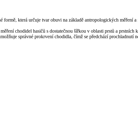
é formě, která určuje tvar obuvi na základě antropologických měření 
ěření chodidel hasičů s dostatečnou šířkou v oblasti prstů a prstních 
ní umožňuje správné prokrvení chodidla, čímž se předchází prochladnutí 