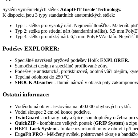
Systém vyměnitelných stélek
AdaptFIT Insole Technology.
K dispozici jsou 3 typy standardních anatomických stélek:
Typ 1: stélka pro vysoký nárt. Nejmenší tloušťka. Materiál: p
Typ 2: stélka pro střední nárt (standardní stélka). 5,5 mm P
Typ 3: stélka pro nízký nárt. 6,5 mm PolyEVAc klín. Největš
Podešev EXPLORER:
Speciálně navržená pryžová podešev Holík
EXPLORER.
Samočisticí design a
speciálně profilované zóny.
Podešev je antistatická, protiskluzová, odolná vůči olejům, 
Tepelná odolnost do 250 °C.
SHOCK Absorber
- tlumič nárazů v oblasti paty zakomponov
Ostatní informace:
Voděodolná obuv - testována na 500.000 ohybových cyklů.
Vodní sloupec 2 cm od konce podešve.
TwinGuard
- ochrany paty a špice jsou doplněny o žebra pro 
QuickZIP
- kombinace velkých poutek (
GRIP System
) a zip
HEEL Lock System
- funkce uzamknutí nohy v obuvi i při ned
ErgoFit PRO
- Měkčený svršek, polstrované okraje a bandáž