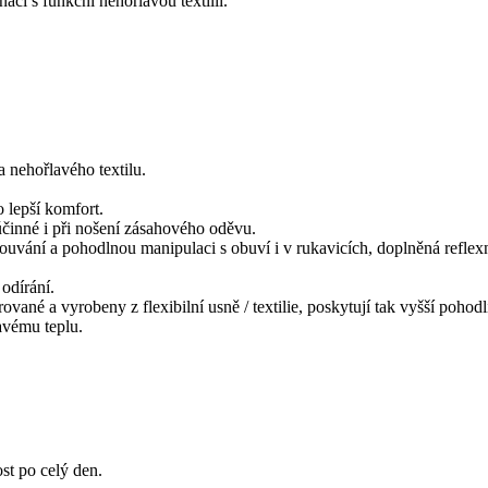
i s funkční nehořlavou textilií.
nehořlavého textilu.
 lepší komfort.
 účinné i při nošení zásahového oděvu.
bouvání a pohodlnou manipulaci s obuví i v rukavicích, doplněná refle
odírání.
rované a vyrobeny z flexibilní usně / textilie, poskytují tak vyšší poho
avému teplu.
st po celý den.