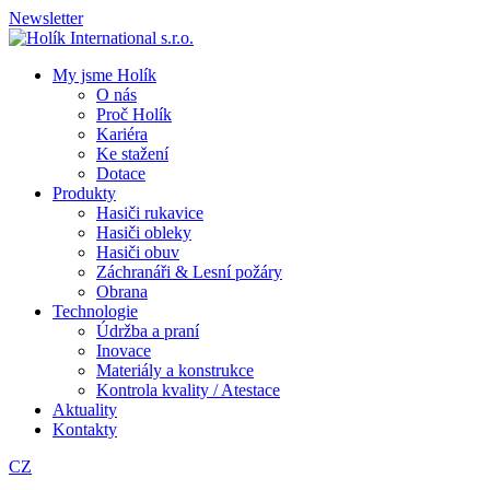
Newsletter
My jsme Holík
O nás
Proč Holík
Kariéra
Ke stažení
Dotace
Produkty
Hasiči rukavice
Hasiči obleky
Hasiči obuv
Záchranáři & Lesní požáry
Obrana
Technologie
Údržba a praní
Inovace
Materiály a konstrukce
Kontrola kvality / Atestace
Aktuality
Kontakty
CZ