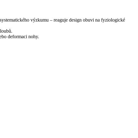
a systematického výzkumu – reaguje design obuvi na fyziologické
kloubů.
nebo deformaci nohy.