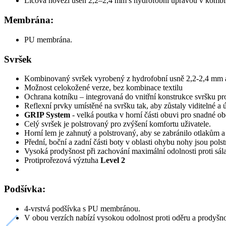
Lícová hovězí useň 2,2–2,4 mm s hydrofobní úpravou v kombinac
Membrána:
PU membrána.
Svršek
Kombinovaný svršek vyrobený z hydrofobní usně 2,2-2,4 mm a 
Možnost celokožené verze, bez kombinace textilu
Ochrana kotníku – integrovaná do vnitřní konstrukce svršku pro
Reflexní prvky umístěné na svršku tak, aby zůstaly viditelné a
GRIP System
- velká poutka v horní části obuvi pro snadné o
Celý svršek je polstrovaný pro zvýšení komfortu uživatele.
Horní lem je zahnutý a polstrovaný, aby se zabránilo otlakům a 
Přední, boční a zadní části boty v oblasti ohybu nohy jsou polst
Vysoká prodyšnost při zachování maximální odolnosti proti sál
Protiprořezová výztuha
Level 2
Podšívka:
4-vrstvá podšívka s PU membránou.
V obou verzích nabízí vysokou odolnost proti oděru a prodyšno