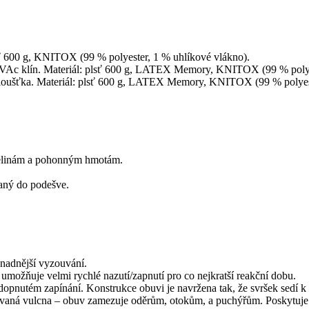
lsť 600 g, KNITOX (99 % polyester, 1 % uhlíkové vlákno).
olyEVAc klín. Materiál: plsť 600 g, LATEX Memory, KNITOX (99 % polye
í tloušťka. Materiál: plsť 600 g, LATEX Memory, KNITOX (99 % polyes
kyselinám a pohonným hmotám.
aný do podešve.
snadnější vyzouvání.
u umožňuje velmi rychlé nazutí/zapnutí pro co nejkratší reakční dobu.
opnutém zapínání. Konstrukce obuvi je navržena tak, že svršek sedí k 
ovaná vulcna – obuv zamezuje oděrům, otokům, a puchýřům. Poskytuje 