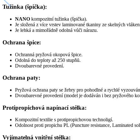
Tužinka (špička):
NANO
kompozitní tužinka (špička).
Je složená z více vrstev laminované tkaniny ze skelných vláke
Je lehká a mimořádně odolná vůči nárazu.
Ochrana špice:
Ochranná pryžová okopová špice.
Odolná do teploty až 250 stupňů.
Dvoubarevné provedení.
Ochrana paty:
Pryžová ochrana paty
se žebry pro pohodlné a rychlé vyzouván
Dvoubarevné provedení (model je dodáván i bez pryžového k
Protipropichová napínací stélka:
Kompozitní textilie s protipropichovou technoligí.
Odolnost proti propichu PL (Puncture resistance, Laminated sole
Vyjímatelná vnitřní stélka: